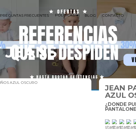
POLÍTICAS
PREGUNTAS FRECUENTES
BLOG
CONTACTO
Y JEANS
NIÑOS AZUL OSCURO
JEAN P
AZUL O
¿DONDE PU
PANTALONE