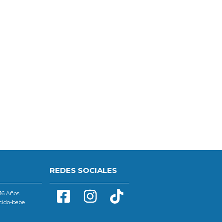
REDES SOCIALES
16 Años
cido-bebe