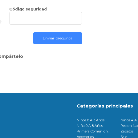
Código seguridad
Enviar pregunta
ompártelo
Categorías principales
Niños 0 A 3 Años
Niños 4 A 
Niña 0 A 8 Años
Recien Na
Primera Comunion.
Zapatos
Accesorios
Sale