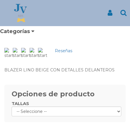
Inicio
Productos
BLAZER DE NIÑO COLOR BEIGE
BLAZER DE NIÑO COLOR
Iniciar Se
Bu
BEIGE
¿DONDES PUEDO ENCONTRAR BLAZERS PARA
Categorías
NIÑO?
Reseñas
BLAZER LINO BEIGE CON DETALLES DELANTEROS
Opciones de producto
TALLAS