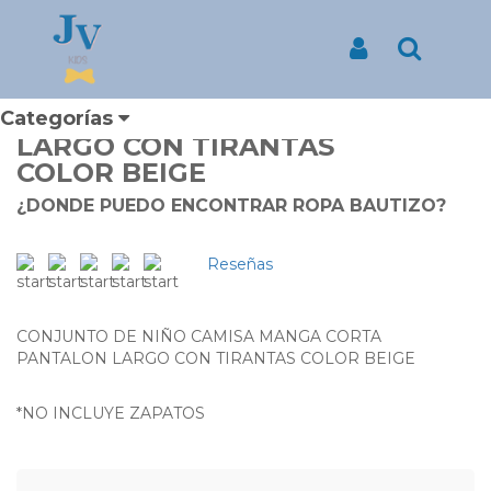
Inicio
Productos
CONJUNTO DE NIÑO CAMISA MANGA CORTA PANTALON LARGO
CON TIRANTAS COLOR BEIGE
Iniciar Sesión
Buscar
CONJUNTO DE NIÑO CAMISA
MANGA CORTA PANTALON
Categorías
LARGO CON TIRANTAS
COLOR BEIGE
¿DONDE PUEDO ENCONTRAR ROPA BAUTIZO?
Reseñas
CONJUNTO DE NIÑO CAMISA MANGA CORTA
PANTALON LARGO CON TIRANTAS COLOR BEIGE
*NO INCLUYE ZAPATOS