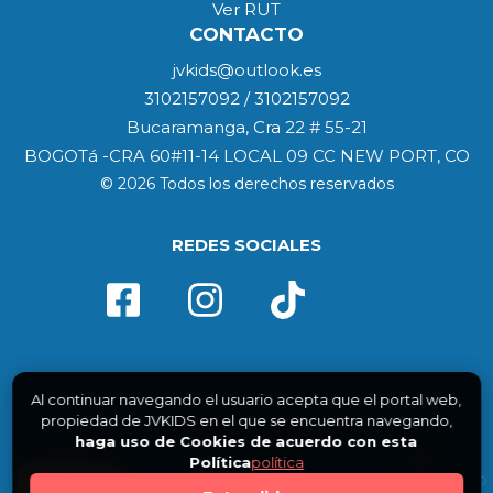
Ver RUT
CONTACTO
jvkids@outlook.es
3102157092 / 3102157092
Bucaramanga, Cra 22 # 55-21
BOGOTá -CRA 60#11-14 LOCAL 09 CC NEW PORT, CO
© 2026 Todos los derechos reservados
REDES SOCIALES
Al continuar navegando el usuario acepta que el portal web,
propiedad de JVKIDS en el que se encuentra navegando,
haga uso de Cookies de acuerdo con esta
Política
política
0