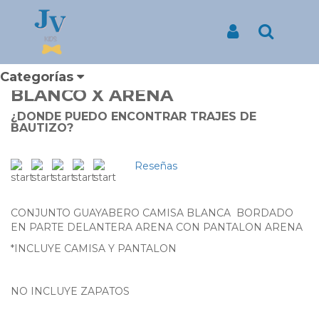
Inicio
Productos
CONJUNTO GUAYABERO PARA NIÑO MANGA LARGA BLANCO X
ARENA
Iniciar Sesión
Buscar
CONJUNTO GUAYABERO
PARA NIÑO MANGA LARGA
Categorías
BLANCO X ARENA
¿DONDE PUEDO ENCONTRAR TRAJES DE
BAUTIZO?
Reseñas
CONJUNTO GUAYABERO CAMISA BLANCA BORDADO
EN PARTE DELANTERA ARENA CON PANTALON ARENA
*INCLUYE CAMISA Y PANTALON
NO INCLUYE ZAPATOS