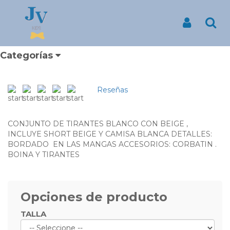
Inicio
Productos
CONJUNTO TIRANTES CORTO BEIGE 001563
CONJUNTO TIRANTES
Iniciar Sesió
Busc
CORTO BEIGE 001563
¿DONDE PUEDO COMPRAR TRAJES DE BAUTIZO
Categorías
?
Reseñas
CONJUNTO DE TIRANTES BLANCO CON BEIGE ,
INCLUYE SHORT BEIGE Y CAMISA BLANCA DETALLES:
BORDADO EN LAS MANGAS ACCESORIOS: CORBATIN .
BOINA Y TIRANTES
Opciones de producto
TALLA