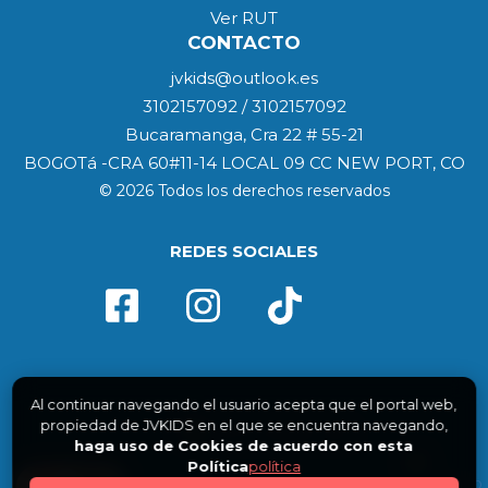
Ver RUT
CONTACTO
jvkids@outlook.es
3102157092 / 3102157092
Bucaramanga, Cra 22 # 55-21
BOGOTá -CRA 60#11-14 LOCAL 09 CC NEW PORT, CO
© 2026 Todos los derechos reservados
REDES SOCIALES
Al continuar navegando el usuario acepta que el portal web,
propiedad de JVKIDS en el que se encuentra navegando,
haga uso de Cookies de acuerdo con esta
Política
política
0