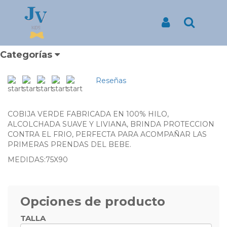
Inicio
Productos
COBIJA DE HILO COLOR VERDE
COBIJA DE HILO COLOR
Iniciar Sesión
Buscar
VERDE
¿DONDE PUEDO COMPRAR COBIJAS PARA BEBE?
Categorías
Reseñas
COBIJA VERDE FABRICADA EN 100% HILO,
ALCOLCHADA SUAVE Y LIVIANA, BRINDA PROTECCION
CONTRA EL FRIO, PERFECTA PARA ACOMPAÑAR LAS
PRIMERAS PRENDAS DEL BEBE.
MEDIDAS:75X90
Opciones de producto
TALLA