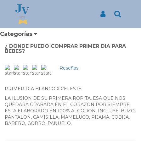
Inicio
Productos
PRIMER DIA PARA NIÑO COLOR BLANCO CON CELESTE
PRIMER DIA PARA NIÑO
Iniciar Sesión
Buscar
COLOR BLANCO CON
Categorías
CELESTE
¿ DONDE PUEDO COMPRAR PRIMER DIA PARA
BEBES?
Reseñas
PRIMER DIA BLANCO X CELESTE
LA ILUSION DE SU PRIMERA ROPITA, ESA QUE NOS
QUEDARA GRABADA EN EL CORAZON POR SIEMPRE.
ESTA ELABORADO EN 100% ALGODON, INCLUYE: BUZO,
PANTALON, CAMISILLA, MAMELUCO, PIJAMA, COBIJA,
BABERO, GORRO, PAÑUELO.