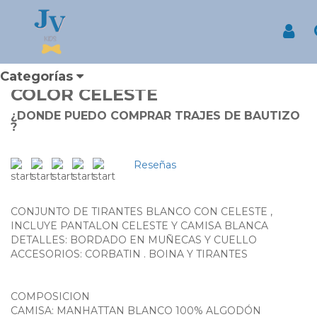
Inicio
Productos
CONJUNTO DE NIÑO MANGA LARGA CON TIRANTES COLOR
CELESTE
Inicia
CONJUNTO DE NIÑO MANGA
LARGA CON TIRANTES
Categorías
COLOR CELESTE
¿DONDE PUEDO COMPRAR TRAJES DE BAUTIZO
?
Reseñas
CONJUNTO DE TIRANTES BLANCO CON CELESTE ,
INCLUYE PANTALON CELESTE Y CAMISA BLANCA
DETALLES: BORDADO EN MUÑECAS Y CUELLO
ACCESORIOS: CORBATIN . BOINA Y TIRANTES
COMPOSICION
CAMISA: MANHATTAN BLANCO 100% ALGODÓN