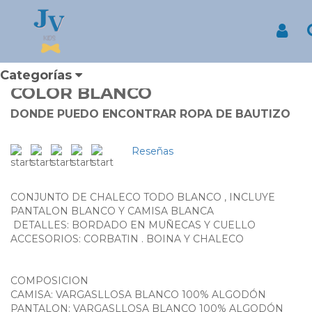
Inicio
Productos
CONJUNTO DE NIÑO CON CHALECO MANGA LARGA COLOR
BLANCO
Inicia
CONJUNTO DE NIÑO CON
CHALECO MANGA LARGA
Categorías
COLOR BLANCO
DONDE PUEDO ENCONTRAR ROPA DE BAUTIZO
Reseñas
CONJUNTO DE CHALECO TODO BLANCO , INCLUYE
PANTALON BLANCO Y CAMISA BLANCA
DETALLES: BORDADO EN MUÑECAS Y CUELLO
ACCESORIOS: CORBATIN . BOINA Y CHALECO
COMPOSICION
CAMISA: VARGASLLOSA BLANCO 100% ALGODÓN
PANTALON: VARGASLLOSA BLANCO 100% ALGODÓN