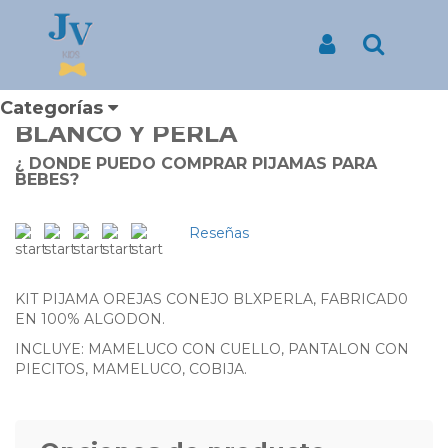
Inicio
Productos
KIT PIJAMA UNISEX DE OREJAS CONEJO COLOR BLANCO Y
PERLA
Iniciar Sesión
Buscar
KIT PIJAMA UNISEX DE
OREJAS CONEJO COLOR
Categorías
BLANCO Y PERLA
¿ DONDE PUEDO COMPRAR PIJAMAS PARA
BEBES?
Reseñas
KIT PIJAMA OREJAS CONEJO BLXPERLA, FABRICAD0
EN 100% ALGODON.
INCLUYE: MAMELUCO CON CUELLO, PANTALON CON
PIECITOS, MAMELUCO, COBIJA.