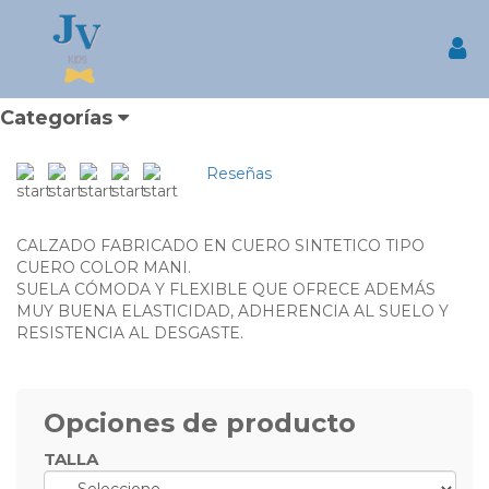
Inicio
Productos
ZAPATO DE NIÑO FORMAL COLOR MANI
ZAPATO DE NIÑO FORMAL
Inic
COLOR MANI
¿DONDE PUEDO COMPRAR ZAPATOS?
Categorías
Reseñas
CALZADO FABRICADO EN CUERO SINTETICO TIPO
CUERO COLOR MANI.
SUELA CÓMODA Y FLEXIBLE QUE OFRECE ADEMÁS
MUY BUENA ELASTICIDAD, ADHERENCIA AL SUELO Y
RESISTENCIA AL DESGASTE.
Opciones de producto
TALLA