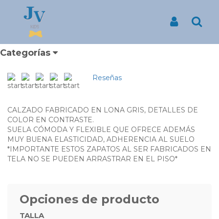
Inicio
Productos
ZAPATO DE NIÑO LONA COLOR GRIS
ZAPATO DE NIÑO LONA
Iniciar Sesión
Busca
COLOR GRIS
¿DONDE PUEDO COMPRAR ZAPATOS?
Categorías
Reseñas
CALZADO FABRICADO EN LONA GRIS, DETALLES DE
COLOR EN CONTRASTE.
SUELA CÓMODA Y FLEXIBLE QUE OFRECE ADEMÁS
MUY BUENA ELASTICIDAD, ADHERENCIA AL SUELO
*IMPORTANTE ESTOS ZAPATOS AL SER FABRICADOS EN
TELA NO SE PUEDEN ARRASTRAR EN EL PISO*
Opciones de producto
TALLA