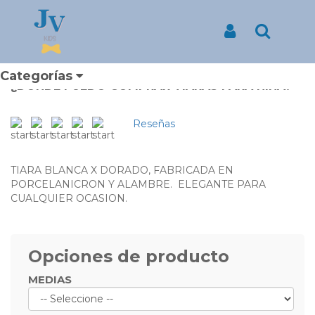
Inicio
Productos
TIARA PARA NIÑA COLOR BLANCO CON DORADO
TIARA PARA NIÑA COLOR
Iniciar Sesión
Buscar
BLANCO CON DORADO
Categorías
¿DONDE PUEDO COMPRAR TIARAS PARA NIÑA?
Reseñas
TIARA BLANCA X DORADO, FABRICADA EN
PORCELANICRON Y ALAMBRE. ELEGANTE PARA
CUALQUIER OCASION.
Opciones de producto
MEDIAS