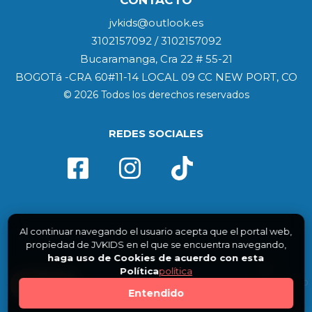
CONTACTO
jvkids@outlook.es
3102157092 / 3102157092
Bucaramanga, Cra 22 # 55-21
BOGOTá -CRA 60#11-14 LOCAL 09 CC NEW PORT, CO
© 2026 Todos los derechos reservados
REDES SOCIALES
Al continuar navegando el usuario acepta que el portal web,
propiedad de JVKIDS en el que se encuentra navegando,
haga uso de Cookies de acuerdo con esta
Política
política
0
Entendido