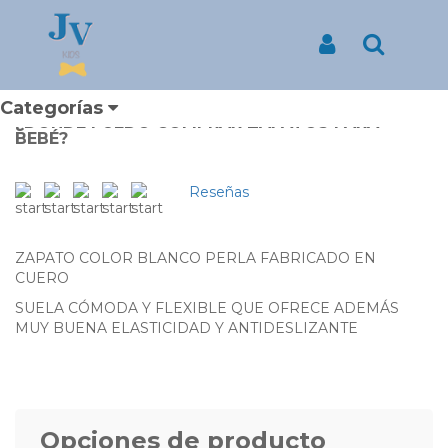
Inicio
Productos
ZAPATO SIN SUELA PARA NIÑO COLOR BLANCO PERLA
ZAPATO SIN SUELA PARA
Iniciar Sesión
Buscar
NIÑO COLOR BLANCO PERLA
Categorías
¿DONDE PUEDO COMPRAR ZAPATOS PARA
BEBÉ?
Reseñas
ZAPATO COLOR BLANCO PERLA FABRICADO EN
CUERO
SUELA CÓMODA Y FLEXIBLE QUE OFRECE ADEMÁS
MUY BUENA ELASTICIDAD Y ANTIDESLIZANTE
Opciones de producto