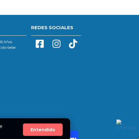
REDES SOCIALES
16 Años
cido-bebe
se
Entendido