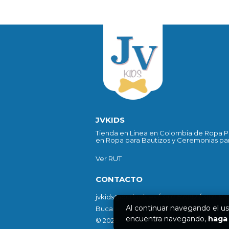
JVKIDS
Tienda en Linea en Colombia de Ropa Pa
en Ropa para Bautizos y Ceremonias par
Ver RUT
CONTACTO
jvkids@outlook.es / 3102157092 / 3102157
Al continuar navegando el us
Bucaramanga, Cra 22 # 55-21 / Bogotá -C
encuentra navegando,
haga 
© 2026 Todos los derechos reservados