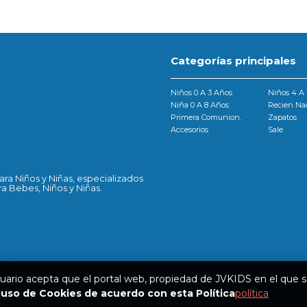
Categorías principales
Niños 0 A 3 Años
Niños 4 A 
Niña 0 A 8 Años
Recien Na
Primera Comunion.
Zapatos
Accesorios
Sale
ra Niños y Niñas, especializados
a Bebes, Niños y Niñas.
092
uario acepta que el portal web, propiedad de JVKIDS en el que 
ra 60#11-14 local 09 Cc New port
uso de Cookies de acuerdo con esta Política
política