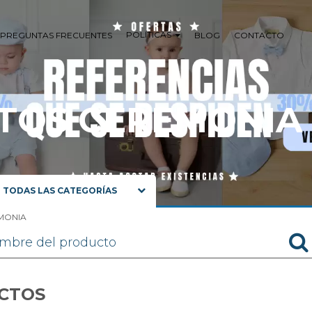
POLÍTICAS
PREGUNTAS FRECUENTES
BLOG
CONTACTO
TOS CEREMONIA
TODAS LAS CATEGORÍAS
NIÑOS 0 A 3 AÑOS
MONIA
NIÑOS 4 A 16 AÑOS
NIÑA 0 A 8 AÑOS
RECIEN NACIDO-BEBE
PRIMERA COMUNION.
CTOS
ZAPATOS