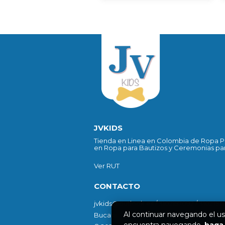
JVKIDS
Tienda en Linea en Colombia de Ropa Pa
en Ropa para Bautizos y Ceremonias par
Ver RUT
CONTACTO
jvkids@outlook.es / 3102157092 / 3102157
Al continuar navegando el us
Bucaramanga, Cra 22 # 55-21 / Bogotá -C