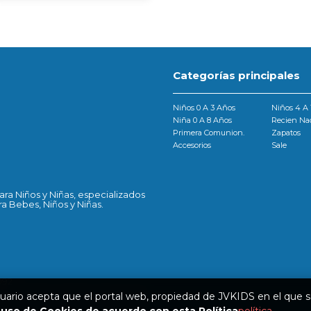
Categorías principales
Niños 0 A 3 Años
Niños 4 A 
Niña 0 A 8 Años
Recien Na
Primera Comunion.
Zapatos
Accesorios
Sale
ra Niños y Niñas, especializados
a Bebes, Niños y Niñas.
092
uario acepta que el portal web, propiedad de JVKIDS en el que 
ra 60#11-14 local 09 Cc New port