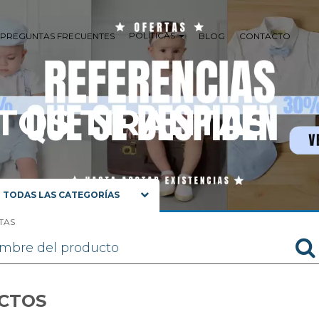
POLÍTICAS
PREGUNTAS FRECUENTES
BLOG
CONTACTO
TOS TIRANTAS
TODAS LAS CATEGORÍAS
NIÑOS 0 A 3 AÑOS
TAS
NIÑOS 4 A 16 AÑOS
NIÑA 0 A 8 AÑOS
RECIEN NACIDO-BEBE
PRIMERA COMUNION.
CTOS
ZAPATOS